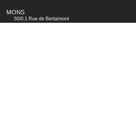
MONS
50/0.1 Rue de Bertaimont
7000 Mons
065 39 53 53
info@huissiersmons.be
Lun - Ven: Uniquement sur rendez-vous
LA LOUVIÈRE
232 Chaussée du Pont du Sart
7110 La Louvière
065 39 53 53
info@huissiersmons.be
Lun – Ven: 13:00 – 16:00
DOUR
144 Rue Camille Moury
7370 Dour
065 39 53 53
info@huissiersmons.be
Lun - Ven: 8:30 - 12:00